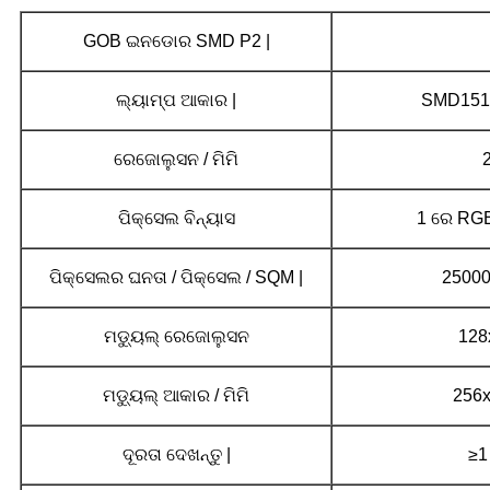
GOB ଇନଡୋର SMD P2 |
ଲ୍ୟାମ୍ପ ଆକାର |
SMD1515
ରେଜୋଲୁସନ / ମିମି
ପିକ୍ସେଲ ବିନ୍ୟାସ
1 ରେ RG
ପିକ୍ସେଲର ଘନତା / ପିକ୍ସେଲ / SQM |
25000
ମଡ୍ୟୁଲ୍ ରେଜୋଲୁସନ
128
ମଡ୍ୟୁଲ୍ ଆକାର / ମିମି
256
ଦୂରତା ଦେଖନ୍ତୁ |
≥1