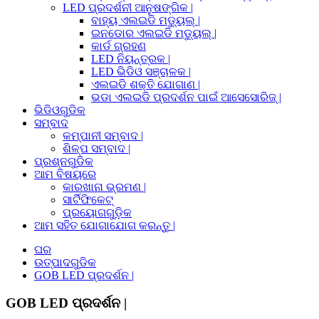
LED ପ୍ରଦର୍ଶନୀ ଆନୁଷଙ୍ଗିକ |
ବାହ୍ୟ ଏଲଇଡି ମଡ୍ୟୁଲ୍ |
ଇନଡୋର ଏଲଇଡି ମଡ୍ୟୁଲ୍ |
କାର୍ଡ ଗ୍ରହଣ
LED ନିୟନ୍ତ୍ରକ |
LED ଭିଡିଓ ସଞ୍ଚାଳକ |
ଏଲଇଡି ଶକ୍ତି ଯୋଗାଣ |
ଭଡା ଏଲଇଡି ପ୍ରଦର୍ଶନ ପାଇଁ ଆସେସୋରିଜ୍ |
ଭିଡିଓଗୁଡିକ
ସମ୍ବାଦ
କମ୍ପାନୀ ସମ୍ବାଦ |
ଶିଳ୍ପ ସମ୍ବାଦ |
ପ୍ରଶ୍ନଗୁଡିକ
ଆମ ବିଷୟରେ
କାରଖାନା ଭ୍ରମଣ |
ସାର୍ଟିଫିକେଟ୍
ପ୍ରୟୋଗଗୁଡ଼ିକ
ଆମ ସହିତ ଯୋଗାଯୋଗ କରନ୍ତୁ |
ଘର
ଉତ୍ପାଦଗୁଡିକ
GOB LED ପ୍ରଦର୍ଶନ |
GOB LED ପ୍ରଦର୍ଶନ |