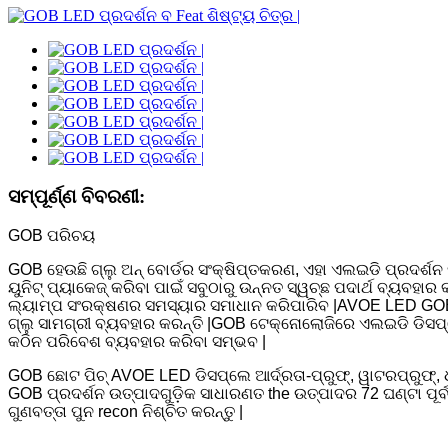
ସମ୍ପୂର୍ଣ୍ଣ ବିବରଣୀ:
GOB ପରିଚୟ
GOB ହେଉଛି ଗ୍ଲୁ ଅନ୍ ବୋର୍ଡର ସଂକ୍ଷିପ୍ତକରଣ, ଏହା ଏଲଇଡି ପ୍ରଦର୍ଶ
ୟୁନିଟ୍ ପ୍ୟାକେଜ୍ କରିବା ପାଇଁ ସବୁଠାରୁ ଉନ୍ନତ ସ୍ୱଚ୍ଛ ପଦାର୍ଥ ବ୍ୟବହାର
ଲ୍ୟାମ୍ପ ସଂରକ୍ଷଣର ସମସ୍ୟାର ସମାଧାନ କରିପାରିବ |AVOE LED GOB ଉତ୍
ଗ୍ଲୁ ସାମଗ୍ରୀ ବ୍ୟବହାର କରନ୍ତି |GOB ଟେକ୍ନୋଲୋଜିରେ ଏଲଇଡି ଡିସପ୍ଲେ 
କଠିନ ପରିବେଶ ବ୍ୟବହାର କରିବା ସମ୍ଭବ |
GOB ଛୋଟ ପିଚ୍ AVOE LED ଡିସପ୍ଲେ ଆର୍ଦ୍ରତା-ପ୍ରୁଫ୍, ୱାଟରପ୍ରୁଫ୍,
GOB ପ୍ରଦର୍ଶନ ଉତ୍ପାଦଗୁଡ଼ିକ ସାଧାରଣତ the ଉତ୍ପାଦର 72 ଘଣ୍ଟା ପୂର୍
ଗୁଣବତ୍ତା ପୁନ recon ନିଶ୍ଚିତ କରନ୍ତୁ |