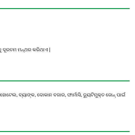
କୁ ଦୂରତମ ମନ୍ଥର କରିଥାଏ |
 ହୋଟେଲ, ବ୍ୟାଙ୍କ, ଦୋକାନ ବଜାର, ଫାର୍ମାସି, ଡ୍ୟୁଟିମୁକ୍ତ ଜୋନ୍ ପାଇଁ