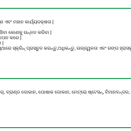
ୁଣ ଏବଂ ମହାନ କାର୍ଯ୍ୟଦକ୍ଷତା |
େଖିବା କୋଣକୁ ଉନ୍ନତ କରିବା |
୍ଥାପନ କରେ |
 |
ଥାରେ ସ୍କ୍ରିନ୍ ପ୍ରସ୍ତୁତ କରନ୍ତୁ,
ଅଧିକନ୍ତୁ, ଉଜ୍ଜ୍ୱଳତା ଏବଂ ରଙ୍ଗ ହ୍ରାସ
ଷ୍ଟୋର୍, ବ୍ରାଣ୍ଡ ଦୋକାନ, ପୋଷାକ ଦୋକାନ, ମେଟ୍ରୋ ଷ୍ଟେସନ୍, ବିମାନବନ୍ଦର,