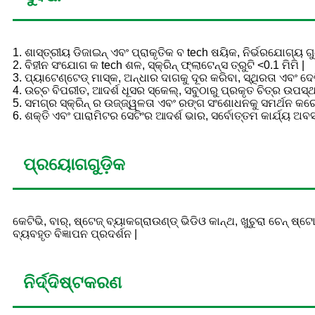
1. ଶାସ୍ତ୍ରୀୟ ଡିଜାଇନ୍ ଏବଂ ପ୍ରାକୃତିକ ବ tech ଷୟିକ, ନିର୍ଭରଯୋଗ୍ୟ ଗ
2. ବିହୀନ ସଂଯୋଗ କ tech ଶଳ, ସ୍କ୍ରିନ୍ ଫ୍ଲାଟେନ୍ସ ତ୍ରୁଟି <0.1 ମିମି |
3. ପ୍ୟାଟେଣ୍ଟେଡ୍ ମାସ୍କ, ଅନ୍ଧାର ଦାଗକୁ ଦୂର କରିବା, ସ୍ଥିରତା ଏବଂ ଦ
4. ଉଚ୍ଚ ବିପରୀତ, ଆଦର୍ଶ ଧୂସର ସ୍କେଲ୍, ସବୁଠାରୁ ପ୍ରକୃତ ଚିତ୍ର ଉପସ
5. ସମଗ୍ର ସ୍କ୍ରିନ୍ ର ଉଜ୍ଜ୍ୱଳତା ଏବଂ ରଙ୍ଗ ସଂଶୋଧନକୁ ସମର୍ଥନ କରେ
6. ଶକ୍ତି ଏବଂ ପାରାମିଟର ସେଟିଂର ଆଦର୍ଶ ଭାର, ସର୍ବୋତ୍ତମ କାର୍ଯ୍ୟ ଅବସ୍
ପ୍ରୟୋଗଗୁଡ଼ିକ
କେଟିଭି, ବାର୍, ଷ୍ଟେଜ୍ ବ୍ୟାକଗ୍ରାଉଣ୍ଡ୍ ଭିଡିଓ କାନ୍ଥ, ଖୁଚୁରା ଚେନ୍ 
ବ୍ୟବହୃତ ବିଜ୍ଞାପନ ପ୍ରଦର୍ଶନ |
ନିର୍ଦ୍ଦିଷ୍ଟକରଣ