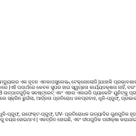
ନ ମଡ୍ୟୁଲର ଏକ ନୂତନ ଏନକାପସୁଲେସନ୍ ଟେକ୍ନୋଲୋଜି |ଯାହାକି ପ୍ରଭାବଶାଳ
 କରେ |ଏହି ପଦାର୍ଥରେ କେବଳ ସୁପର ହାଇ ସ୍ୱଚ୍ଛତା କାର୍ଯ୍ୟଦକ୍ଷତା ନାହିଁ, ବ
ପାଦଗୁଡ଼ିକ ସବଷ୍ଟ୍ରେଟ୍ ଏବଂ ଏହାର ଏଲଇଡି ପ୍ୟାକେଜିଂ ୟୁନିଟ୍କୁ ପ୍ରଭା
ସ୍କ୍ରିନ ଛୁଇଁଲା, ଆର୍ଦ୍ରତା ପ୍ରତିରୋଧ ଜଳପ୍ରବାହ, ଧୂଳି-ପ୍ରୁଫ୍, ପ୍ରଭା
 ଧୂଳି-ପ୍ରୁଫ୍, ଇଫେକ୍ଟ-ପ୍ରୁଫ୍, UV- ପ୍ରତିରୋଧକ ଇତ୍ୟାଦିର ଗୁଣଗୁଡିକ 
ବରୁ ବୟସ ହୋଇଥାଏ | ଏକତ୍ରିତ ହୋଇଛି, ଏବଂ ଦୀପଗୁଡିକ ପରୀକ୍ଷା କରାଯାଇଛ