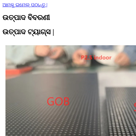
ଆମକୁ ଇମେଲ୍ ପଠାନ୍ତୁ |
ଉତ୍ପାଦ ବିବରଣୀ
ଉତ୍ପାଦ ଟ୍ୟାଗ୍ସ |