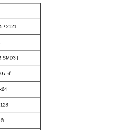
 / 2121
2
B SMD3 |
0 / ㎡
x64
x128
 ମି