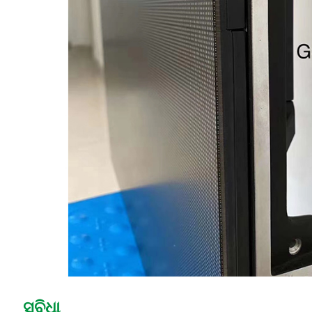
ସୁବିଧା