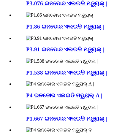
P3.076 ଇନଡୋର ଏଲଇଡି ମଡ୍ୟୁଲ୍ |
P1.86 ଇନଡୋର ଏଲଇଡି ମଡ୍ୟୁଲ୍ |
P3.91 ଇନଡୋର ଏଲଇଡି ମଡ୍ୟୁଲ୍ |
P1.538 ଇନଡୋର ଏଲଇଡି ମଡ୍ୟୁଲ୍ |
P4 ଇନଡୋର ଏଲଇଡି ମଡ୍ୟୁଲ୍ A |
P1.667 ଇନଡୋର ଏଲଇଡି ମଡ୍ୟୁଲ୍ |