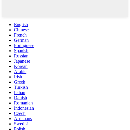
English
Chinese
French
German
Portuguese
Spanish
Russian
Japanese
Korean
Arabic
Irish
Greek
Turkish
Italian
Danish
Romanian
Indonesian
Czech
Afrikaans
Swedish
Polish