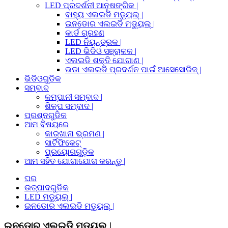
LED ପ୍ରଦର୍ଶନୀ ଆନୁଷଙ୍ଗିକ |
ବାହ୍ୟ ଏଲଇଡି ମଡ୍ୟୁଲ୍ |
ଇନଡୋର ଏଲଇଡି ମଡ୍ୟୁଲ୍ |
କାର୍ଡ ଗ୍ରହଣ
LED ନିୟନ୍ତ୍ରକ |
LED ଭିଡିଓ ସଞ୍ଚାଳକ |
ଏଲଇଡି ଶକ୍ତି ଯୋଗାଣ |
ଭଡା ଏଲଇଡି ପ୍ରଦର୍ଶନ ପାଇଁ ଆସେସୋରିଜ୍ |
ଭିଡିଓଗୁଡିକ
ସମ୍ବାଦ
କମ୍ପାନୀ ସମ୍ବାଦ |
ଶିଳ୍ପ ସମ୍ବାଦ |
ପ୍ରଶ୍ନଗୁଡିକ
ଆମ ବିଷୟରେ
କାରଖାନା ଭ୍ରମଣ |
ସାର୍ଟିଫିକେଟ୍
ପ୍ରୟୋଗଗୁଡ଼ିକ
ଆମ ସହିତ ଯୋଗାଯୋଗ କରନ୍ତୁ |
ଘର
ଉତ୍ପାଦଗୁଡିକ
LED ମଡ୍ୟୁଲ୍ |
ଇନଡୋର ଏଲଇଡି ମଡ୍ୟୁଲ୍ |
ଇନଡୋର ଏଲଇଡି ମଡ୍ୟୁଲ୍ |