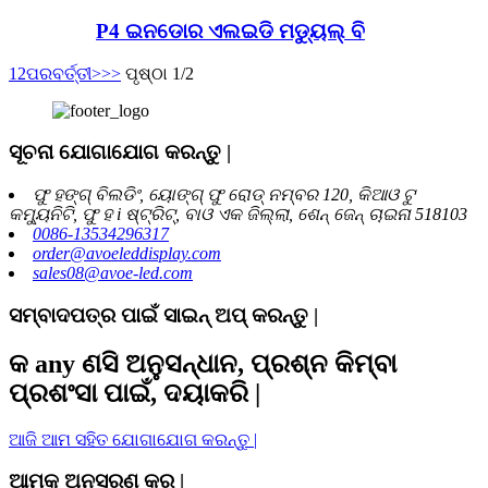
P4 ଇନଡୋର ଏଲଇଡି ମଡ୍ୟୁଲ୍ ବି
1
2
ପରବର୍ତ୍ତୀ>
>>
ପୃଷ୍ଠା 1/2
ସୂଚନା ଯୋଗାଯୋଗ କରନ୍ତୁ |
ଫୁ ହଙ୍ଗ୍ ବିଲଡିଂ, ୟୋଙ୍ଗ୍ ଫୁ ରୋଡ୍ ନମ୍ବର 120, କିଆଓ ଟୁ
କମ୍ୟୁନିଟି, ଫୁ ହ i ଷ୍ଟ୍ରିଟ୍, ବାଓ ଏକ ଜିଲ୍ଲା, ଶେନ୍ ଜେନ୍ ଚାଇନା 518103
0086-13534296317
order@avoeleddisplay.com
sales08@avoe-led.com
ସମ୍ବାଦପତ୍ର ପାଇଁ ସାଇନ୍ ଅପ୍ କରନ୍ତୁ |
କ any ଣସି ଅନୁସନ୍ଧାନ, ପ୍ରଶ୍ନ କିମ୍ବା
ପ୍ରଶଂସା ପାଇଁ, ଦୟାକରି |
ଆଜି ଆମ ସହିତ ଯୋଗାଯୋଗ କରନ୍ତୁ |
ଆମକୁ ଅନୁସରଣ କର |