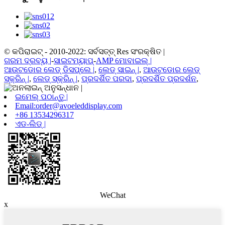
© କପିରାଇଟ୍ - 2010-2022: ସର୍ବସତ୍ତ୍ Res ସଂରକ୍ଷିତ |
ଗରମ ଦ୍ରବ୍ୟ |
-
ସାଇଟମ୍ୟାପ୍
-
AMP ମୋବାଇଲ୍ |
ଆଉଟଡୋର ​​ଲେଡ୍ ଡିସପ୍ଲେ |
,
ଲେଡ୍ ସାଇନ୍ |
,
ଆଉଟଡୋର ​​ଲେଡ୍
ସ୍କ୍ରିନ୍ |
,
ଲେଡ୍ ସ୍କ୍ରିନ୍ |
,
ପ୍ରଦର୍ଶିତ ପରଦା
,
ପ୍ରଦର୍ଶିତ ପ୍ରଦର୍ଶନ
,
ଇମେଲ୍ ପଠାନ୍ତୁ |
Email:order@avoeleddisplay.com
+86 13534296317
ଏଡ-ଲିଡ୍ |
WeChat
x