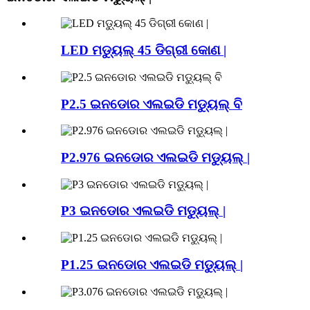
LED ମଡ୍ୟୁଲ୍ 45 ଡିଗ୍ରୀ କୋଣ |
P2.5 ଇନଡୋର ଏଲଇଡି ମଡ୍ୟୁଲ୍ ବି
P2.976 ଇନଡୋର ଏଲଇଡି ମଡ୍ୟୁଲ୍ |
P3 ଇନଡୋର ଏଲଇଡି ମଡ୍ୟୁଲ୍ |
P1.25 ଇନଡୋର ଏଲଇଡି ମଡ୍ୟୁଲ୍ |