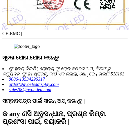
CE-EMC |
ସୂଚନା ଯୋଗାଯୋଗ କରନ୍ତୁ |
ଫୁ ହଙ୍ଗ୍ ବିଲଡିଂ, ୟୋଙ୍ଗ୍ ଫୁ ରୋଡ୍ ନମ୍ବର 120, କିଆଓ ଟୁ
କମ୍ୟୁନିଟି, ଫୁ ହ i ଷ୍ଟ୍ରିଟ୍, ବାଓ ଏକ ଜିଲ୍ଲା, ଶେନ୍ ଜେନ୍ ଚାଇନା 518103
0086-13534296317
order@avoeleddisplay.com
sales08@avoe-led.com
ସମ୍ବାଦପତ୍ର ପାଇଁ ସାଇନ୍ ଅପ୍ କରନ୍ତୁ |
କ any ଣସି ଅନୁସନ୍ଧାନ, ପ୍ରଶ୍ନ କିମ୍ବା
ପ୍ରଶଂସା ପାଇଁ, ଦୟାକରି |