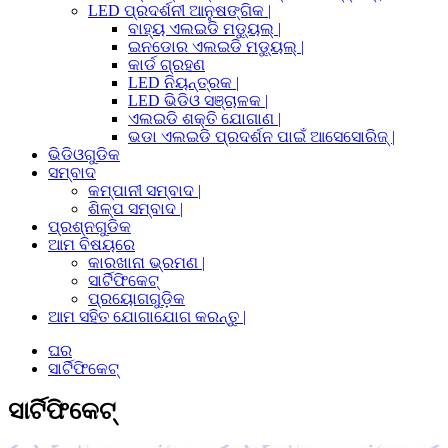
LED ପ୍ରଦର୍ଶନୀ ଆନୁଷଙ୍ଗିକ |
ବାହ୍ୟ ଏଲଇଡି ମଡ୍ୟୁଲ୍ |
ଇନଡୋର ଏଲଇଡି ମଡ୍ୟୁଲ୍ |
କାର୍ଡ ଗ୍ରହଣ
LED ନିୟନ୍ତ୍ରକ |
LED ଭିଡିଓ ସଞ୍ଚାଳକ |
ଏଲଇଡି ଶକ୍ତି ଯୋଗାଣ |
ଭଡା ଏଲଇଡି ପ୍ରଦର୍ଶନ ପାଇଁ ଆସେସୋରିଜ୍ |
ଭିଡିଓଗୁଡିକ
ସମ୍ବାଦ
କମ୍ପାନୀ ସମ୍ବାଦ |
ଶିଳ୍ପ ସମ୍ବାଦ |
ପ୍ରଶ୍ନଗୁଡିକ
ଆମ ବିଷୟରେ
କାରଖାନା ଭ୍ରମଣ |
ସାର୍ଟିଫିକେଟ୍
ପ୍ରୟୋଗଗୁଡ଼ିକ
ଆମ ସହିତ ଯୋଗାଯୋଗ କରନ୍ତୁ |
ଘର
ସାର୍ଟିଫିକେଟ୍
ସାର୍ଟିଫିକେଟ୍