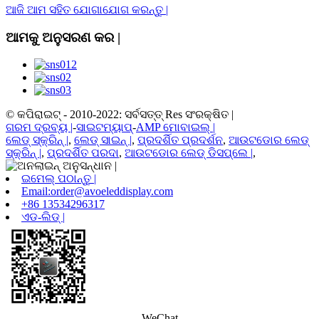
ଆଜି ଆମ ସହିତ ଯୋଗାଯୋଗ କରନ୍ତୁ |
ଆମକୁ ଅନୁସରଣ କର |
© କପିରାଇଟ୍ - 2010-2022: ସର୍ବସତ୍ତ୍ Res ସଂରକ୍ଷିତ |
ଗରମ ଦ୍ରବ୍ୟ |
-
ସାଇଟମ୍ୟାପ୍
-
AMP ମୋବାଇଲ୍ |
ଲେଡ୍ ସ୍କ୍ରିନ୍ |
,
ଲେଡ୍ ସାଇନ୍ |
,
ପ୍ରଦର୍ଶିତ ପ୍ରଦର୍ଶନ
,
ଆଉଟଡୋର ​​ଲେଡ୍
ସ୍କ୍ରିନ୍ |
,
ପ୍ରଦର୍ଶିତ ପରଦା
,
ଆଉଟଡୋର ​​ଲେଡ୍ ଡିସପ୍ଲେ |
,
ଇମେଲ୍ ପଠାନ୍ତୁ |
Email:order@avoeleddisplay.com
+86 13534296317
ଏଡ-ଲିଡ୍ |
WeChat