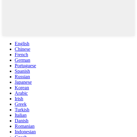
English
Chinese
French
German
Portuguese
Spanish
Russian
Japanese
Korean
Arabic
Irish
Greek
Turkish
Italian
Danish
Romanian
Indonesian