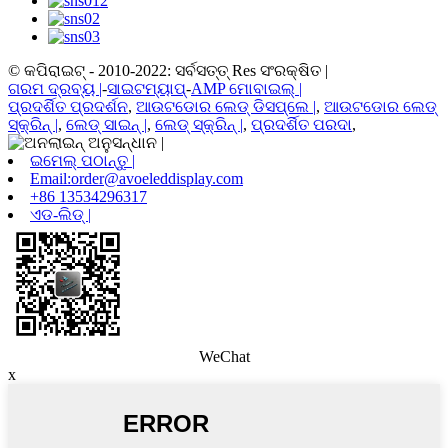
© କପିରାଇଟ୍ - 2010-2022: ସର୍ବସତ୍ତ୍ Res ସଂରକ୍ଷିତ |
ଗରମ ଦ୍ରବ୍ୟ |
-
ସାଇଟମ୍ୟାପ୍
-
AMP ମୋବାଇଲ୍ |
ପ୍ରଦର୍ଶିତ ପ୍ରଦର୍ଶନ
,
ଆଉଟଡୋର ​​ଲେଡ୍ ଡିସପ୍ଲେ |
,
ଆଉଟଡୋର ​​ଲେଡ୍
ସ୍କ୍ରିନ୍ |
,
ଲେଡ୍ ସାଇନ୍ |
,
ଲେଡ୍ ସ୍କ୍ରିନ୍ |
,
ପ୍ରଦର୍ଶିତ ପରଦା
,
ଇମେଲ୍ ପଠାନ୍ତୁ |
Email:order@avoeleddisplay.com
+86 13534296317
ଏଡ-ଲିଡ୍ |
WeChat
x