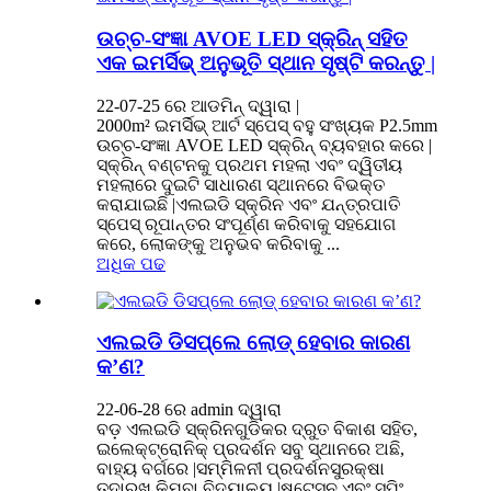
ଉଚ୍ଚ-ସଂଜ୍ଞା AVOE LED ସ୍କ୍ରିନ୍ ସହିତ
ଏକ ଇମର୍ସିଭ୍ ଅନୁଭୂତି ସ୍ଥାନ ସୃଷ୍ଟି କରନ୍ତୁ |
22-07-25 ରେ ଆଡମିନ୍ ଦ୍ୱାରା |
2000m² ଇମର୍ସିଭ୍ ଆର୍ଟ ସ୍ପେସ୍ ବହୁ ସଂଖ୍ୟକ P2.5mm
ଉଚ୍ଚ-ସଂଜ୍ଞା AVOE LED ସ୍କ୍ରିନ୍ ବ୍ୟବହାର କରେ |
ସ୍କ୍ରିନ୍ ବଣ୍ଟନକୁ ପ୍ରଥମ ମହଲା ଏବଂ ଦ୍ୱିତୀୟ
ମହଲାରେ ଦୁଇଟି ସାଧାରଣ ସ୍ଥାନରେ ବିଭକ୍ତ
କରାଯାଇଛି |ଏଲଇଡି ସ୍କ୍ରିନ ଏବଂ ଯନ୍ତ୍ରପାତି
ସ୍ପେସ୍ ରୂପାନ୍ତର ସଂପୂର୍ଣ୍ଣ କରିବାକୁ ସହଯୋଗ
କରେ, ଲୋକଙ୍କୁ ଅନୁଭବ କରିବାକୁ ...
ଅଧିକ ପଢ
ଏଲଇଡି ଡିସପ୍ଲେ ଲୋଡ୍ ହେବାର କାରଣ
କ’ଣ?
22-06-28 ରେ admin ଦ୍ୱାରା
ବଡ଼ ଏଲଇଡି ସ୍କ୍ରିନଗୁଡିକର ଦ୍ରୁତ ବିକାଶ ସହିତ,
ଇଲେକ୍ଟ୍ରୋନିକ୍ ପ୍ରଦର୍ଶନ ସବୁ ସ୍ଥାନରେ ଅଛି,
ବାହ୍ୟ ବର୍ଗରେ |ସମ୍ମିଳନୀ ପ୍ରଦର୍ଶନସୁରକ୍ଷା
ତଦାରଖ କିମ୍ବା ବିଦ୍ୟାଳୟ |ଷ୍ଟେସନ ଏବଂ ସପିଂ