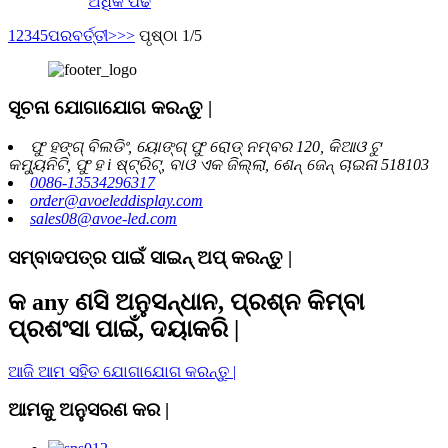
ଅଧିକ ପଢ
1
2
3
4
5
ପରବର୍ତ୍ତୀ>
>>
ପୃଷ୍ଠା 1/5
ସୂଚନା ଯୋଗାଯୋଗ କରନ୍ତୁ |
ଫୁ ହଙ୍ଗ୍ ବିଲଡିଂ, ୟୋଙ୍ଗ୍ ଫୁ ରୋଡ୍ ନମ୍ବର 120, କିଆଓ ଟୁ
କମ୍ୟୁନିଟି, ଫୁ ହ i ଷ୍ଟ୍ରିଟ୍, ବାଓ ଏକ ଜିଲ୍ଲା, ଶେନ୍ ଜେନ୍ ଚାଇନା 518103
0086-13534296317
order@avoeleddisplay.com
sales08@avoe-led.com
ସମ୍ବାଦପତ୍ର ପାଇଁ ସାଇନ୍ ଅପ୍ କରନ୍ତୁ |
କ any ଣସି ଅନୁସନ୍ଧାନ, ପ୍ରଶ୍ନ କିମ୍ବା
ପ୍ରଶଂସା ପାଇଁ, ଦୟାକରି |
ଆଜି ଆମ ସହିତ ଯୋଗାଯୋଗ କରନ୍ତୁ |
ଆମକୁ ଅନୁସରଣ କର |