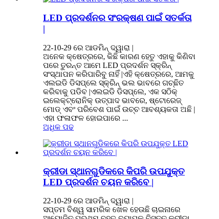
LED ପ୍ରଦର୍ଶନର ସଂରକ୍ଷଣ ପାଇଁ ସତର୍କତା
|
22-10-29 ରେ ଆଡମିନ୍ ଦ୍ୱାରା |
ଅନେକ କ୍ଷେତ୍ରରେ, କିଛି କାରଣ ହେତୁ ଏହାକୁ କିଣିବା
ପରେ ତୁରନ୍ତ ଆମେ LED ପ୍ରଦର୍ଶନ ସ୍କ୍ରିନ୍
ସଂସ୍ଥାପନ କରିପାରିବୁ ନାହିଁ |ଏହି କ୍ଷେତ୍ରରେ, ଆମକୁ
ଏଲଇଡି ଡିସପ୍ଲେ ସ୍କ୍ରିନ୍ ଭଲ ଭାବରେ ଗଚ୍ଛିତ
କରିବାକୁ ପଡିବ |ଏଲଇଡି ଡିସପ୍ଲେ, ଏକ ସଠିକ୍
ଇଲେକ୍ଟ୍ରୋନିକ୍ ଉତ୍ପାଦ ଭାବରେ, ଷ୍ଟୋରେଜ୍
ମୋଡ୍ ଏବଂ ପରିବେଶ ପାଇଁ ଉଚ୍ଚ ଆବଶ୍ୟକତା ଅଛି |
ଏହା ଫଳାଫଳ ହୋଇପାରେ ...
ଅଧିକ ପଢ
କ୍ରୀଡା ସ୍ଥାନଗୁଡିକରେ କିପରି ଉପଯୁକ୍ତ
LED ପ୍ରଦର୍ଶନ ଚୟନ କରିବେ |
22-10-29 ରେ ଆଡମିନ୍ ଦ୍ୱାରା |
ସପ୍ତମ ବିଶ୍ୱ ସାମରିକ ଖେଳ ହେଉଛି ଚାଇନାରେ
ଆୟୋଜିତ ପ୍ରଥମ ବୃହତ-ବ୍ୟାପକ ବିସ୍ତୃତ କ୍ରୀଡା