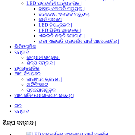
LED ପ୍ରଦର୍ଶନୀ ଆନୁଷଙ୍ଗିକ |
ବାହ୍ୟ ଏଲଇଡି ମଡ୍ୟୁଲ୍ |
ଇନଡୋର ଏଲଇଡି ମଡ୍ୟୁଲ୍ |
କାର୍ଡ ଗ୍ରହଣ
LED ନିୟନ୍ତ୍ରକ |
LED ଭିଡିଓ ସଞ୍ଚାଳକ |
ଏଲଇଡି ଶକ୍ତି ଯୋଗାଣ |
ଭଡା ଏଲଇଡି ପ୍ରଦର୍ଶନ ପାଇଁ ଆସେସୋରିଜ୍ |
ଭିଡିଓଗୁଡିକ
ସମ୍ବାଦ
କମ୍ପାନୀ ସମ୍ବାଦ |
ଶିଳ୍ପ ସମ୍ବାଦ |
ପ୍ରଶ୍ନଗୁଡିକ
ଆମ ବିଷୟରେ
କାରଖାନା ଭ୍ରମଣ |
ସାର୍ଟିଫିକେଟ୍
ପ୍ରୟୋଗଗୁଡ଼ିକ
ଆମ ସହିତ ଯୋଗାଯୋଗ କରନ୍ତୁ |
ଘର
ସମ୍ବାଦ
ଶିଳ୍ପ ସମ୍ବାଦ |