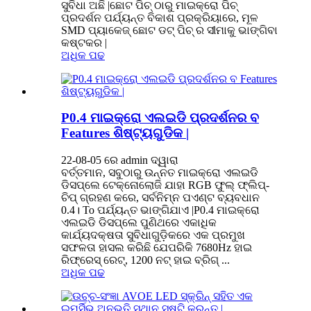
ସୁବିଧା ଅଛି |ଛୋଟ ପିଚ୍ ଠାରୁ ମାଇକ୍ରୋ ପିଚ୍
ପ୍ରଦର୍ଶନ ପର୍ଯ୍ୟନ୍ତ ବିକାଶ ପ୍ରକ୍ରିୟାରେ, ମୂଳ
SMD ପ୍ୟାକେଜ୍ ଛୋଟ ଡଟ୍ ପିଚ୍ ର ସୀମାକୁ ଭାଙ୍ଗିବା
କଷ୍ଟକର |
ଅଧିକ ପଢ
P0.4 ମାଇକ୍ରୋ ଏଲଇଡି ପ୍ରଦର୍ଶନର ବ
Features ଶିଷ୍ଟ୍ୟଗୁଡିକ |
22-08-05 ରେ admin ଦ୍ୱାରା
ବର୍ତ୍ତମାନ, ସବୁଠାରୁ ଉନ୍ନତ ମାଇକ୍ରୋ ଏଲଇଡି
ଡିସପ୍ଲେ ଟେକ୍ନୋଲୋଜି ଯାହା RGB ଫୁଲ୍ ଫ୍ଲିପ୍-
ଚିପ୍ ଗ୍ରହଣ କରେ, ସର୍ବନିମ୍ନ ପଏଣ୍ଟ ବ୍ୟବଧାନ
0.4। To ପର୍ଯ୍ୟନ୍ତ ଭାଙ୍ଗିଯାଏ |P0.4 ମାଇକ୍ରୋ
ଏଲଇଡି ଡିସପ୍ଲେ ପୁଣିଥରେ ଏକାଧିକ
କାର୍ଯ୍ୟଦକ୍ଷତା ସୁବିଧାଗୁଡ଼ିକରେ ଏକ ପ୍ରମୁଖ
ସଫଳତା ହାସଲ କରିଛି ଯେପରିକି 7680Hz ହାଇ
ରିଫ୍ରେସ୍ ରେଟ୍, 1200 ନଟ୍ ହାଇ ବ୍ରିଗ୍ ...
ଅଧିକ ପଢ