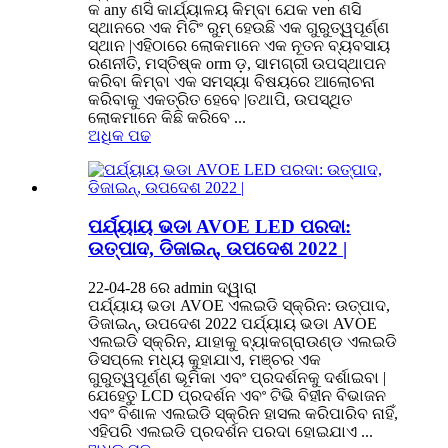
କ any ଣସି କାର୍ଯ୍ୟାଳୟ କିମ୍ବା ଯେକ ven ଣସି
ସ୍ଥାନରେ ଏକ ମିଟିଂ ରୁମ୍ ହେଉଛି ଏକ ଗୁରୁତ୍ୱପୂର୍ଣ୍ଣ
ସ୍ଥାନ |ଏହିଠାରେ ଲୋକମାନେ ଏକ ନୂତନ ବ୍ୟବସାୟ
ରଣନୀତି, ମସ୍ତିଷ୍କ orm ଡ଼, ସାମଗ୍ରୀ ଉପସ୍ଥାପନ
କରିବା କିମ୍ବା ଏକ ସମସ୍ୟା ବିଷୟରେ ଆଲୋଚନା
କରିବାକୁ ଏକତ୍ରିତ ହେବେ |ତଥାପି, ଉପସ୍ଥିତ
ଲୋକମାନେ କିଛି କରିବେ ...
ଅଧିକ ପଢ
ପର୍ଯ୍ୟାୟ ଭଡା AVOE LED ପରଦା:
ଉତ୍ପାଦ, ଡିଜାଇନ୍, ଉପଦେଶ 2022 |
22-04-28 ରେ admin ଦ୍ୱାରା
ପର୍ଯ୍ୟାୟ ଭଡା AVOE ଏଲଇଡି ସ୍କ୍ରିନ: ଉତ୍ପାଦ,
ଡିଜାଇନ୍, ଉପଦେଶ 2022 ପର୍ଯ୍ୟାୟ ଭଡା AVOE
ଏଲଇଡି ସ୍କ୍ରିନ, ଯାହାକୁ ବ୍ୟାକଗ୍ରାଉଣ୍ଡ ଏଲଇଡି
ଡିସପ୍ଲେ ମଧ୍ୟ କୁହାଯାଏ, ମଞ୍ଚର ଏକ
ଗୁରୁତ୍ୱପୂର୍ଣ୍ଣ ଭୂମିକା ଏବଂ ପ୍ରଦର୍ଶନକୁ ଦର୍ଶାଇବା |
ଯେହେତୁ LCD ପ୍ରଦର୍ଶନ ଏବଂ ଟିଭି ବିହୀନ ବିଭାଜନ
ଏବଂ ବିଶାଳ ଏଲଇଡି ସ୍କ୍ରିନ ହାସଲ କରିପାରିବ ନାହିଁ,
ଏହିପରି ଏଲଇଡି ପ୍ରଦର୍ଶନ ପରଦା ହୋଇଯାଏ ...