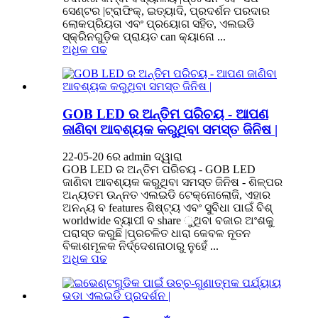
ସେଣ୍ଟର |ଟ୍ରାଫିକ୍, ଇତ୍ୟାଦି, ପ୍ରଦର୍ଶନ ପରଦାର
ଲୋକପ୍ରିୟତା ଏବଂ ପ୍ରୟୋଗ ସହିତ, ଏଲଇଡି
ସ୍କ୍ରିନଗୁଡ଼ିକ ପ୍ରାୟତ can କ୍ୟାନୋ ...
ଅଧିକ ପଢ
GOB LED ର ଅନ୍ତିମ ପରିଚୟ - ଆପଣ
ଜାଣିବା ଆବଶ୍ୟକ କରୁଥିବା ସମସ୍ତ ଜିନିଷ |
22-05-20 ରେ admin ଦ୍ୱାରା
GOB LED ର ଅନ୍ତିମ ପରିଚୟ - GOB LED
ଜାଣିବା ଆବଶ୍ୟକ କରୁଥିବା ସମସ୍ତ ଜିନିଷ - ଶିଳ୍ପର
ଅନ୍ୟତମ ଉନ୍ନତ ଏଲଇଡି ଟେକ୍ନୋଲୋଜି, ଏହାର
ଅନନ୍ୟ ବ features ଶିଷ୍ଟ୍ୟ ଏବଂ ସୁବିଧା ପାଇଁ ବିଶ୍
worldwide ବ୍ୟାପୀ ବ share ୁଥିବା ବଜାର ଅଂଶକୁ
ପରାସ୍ତ କରୁଛି |ପ୍ରଚଳିତ ଧାରା କେବଳ ନୂତନ
ବିକାଶମୂଳକ ନିର୍ଦ୍ଦେଶନାଠାରୁ ନୁହେଁ ...
ଅଧିକ ପଢ