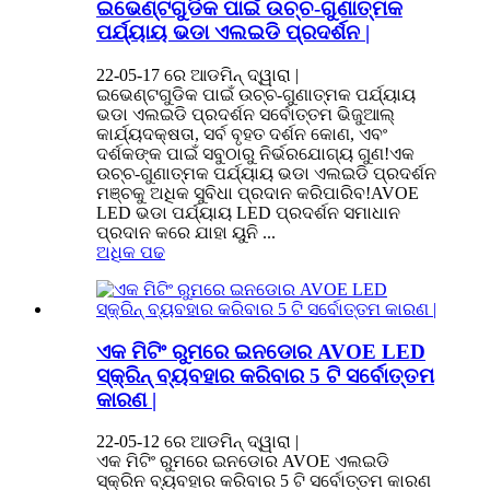
ଇଭେଣ୍ଟଗୁଡିକ ପାଇଁ ଉଚ୍ଚ-ଗୁଣାତ୍ମକ
ପର୍ଯ୍ୟାୟ ଭଡା ଏଲଇଡି ପ୍ରଦର୍ଶନ |
22-05-17 ରେ ଆଡମିନ୍ ଦ୍ୱାରା |
ଇଭେଣ୍ଟଗୁଡିକ ପାଇଁ ଉଚ୍ଚ-ଗୁଣାତ୍ମକ ପର୍ଯ୍ୟାୟ
ଭଡା ଏଲଇଡି ପ୍ରଦର୍ଶନ ସର୍ବୋତ୍ତମ ଭିଜୁଆଲ୍
କାର୍ଯ୍ୟଦକ୍ଷତା, ସର୍ବ ବୃହତ ଦର୍ଶନ କୋଣ, ଏବଂ
ଦର୍ଶକଙ୍କ ପାଇଁ ସବୁଠାରୁ ନିର୍ଭରଯୋଗ୍ୟ ଗୁଣ!ଏକ
ଉଚ୍ଚ-ଗୁଣାତ୍ମକ ପର୍ଯ୍ୟାୟ ଭଡା ଏଲଇଡି ପ୍ରଦର୍ଶନ
ମଞ୍ଚକୁ ଅଧିକ ସୁବିଧା ପ୍ରଦାନ କରିପାରିବ!AVOE
LED ଭଡା ପର୍ଯ୍ୟାୟ LED ପ୍ରଦର୍ଶନ ସମାଧାନ
ପ୍ରଦାନ କରେ ଯାହା ୟୁନି ...
ଅଧିକ ପଢ
ଏକ ମିଟିଂ ରୁମରେ ଇନଡୋର AVOE LED
ସ୍କ୍ରିନ୍ ବ୍ୟବହାର କରିବାର 5 ଟି ସର୍ବୋତ୍ତମ
କାରଣ |
22-05-12 ରେ ଆଡମିନ୍ ଦ୍ୱାରା |
ଏକ ମିଟିଂ ରୁମରେ ଇନଡୋର AVOE ଏଲଇଡି
ସ୍କ୍ରିନ ବ୍ୟବହାର କରିବାର 5 ଟି ସର୍ବୋତ୍ତମ କାରଣ