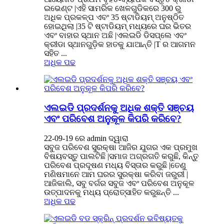
ଇଭେଣ୍ଟ |ଏହି ସାମରିକ ଖେଳଗୁଡିକରେ 300 ରୁ
ଅଧିକ ପ୍ରକଳ୍ପ ଏବଂ 35 ଷ୍ଟାଡିୟମ୍ ଅନୁଷ୍ଠିତ
ହୋଇଥିଲା |35 ଟି ଷ୍ଟାଡିୟମ୍ ମଧ୍ୟରେ ଘର ଭିତର
ଏବଂ ବାହାର ସ୍ଥାନ ଅଛି |ଏଲଇଡି ଡିସପ୍ଲେ ଏବଂ
କ୍ରୀଡା ସ୍ଥାନଗୁଡ଼ିକ ହାତକୁ ଯାଆନ୍ତି |T ର ଆଗମନ
ସହିତ ...
ଅଧିକ ପଢ
ଏଲଇଡି ପ୍ରଦର୍ଶନକୁ ଅଧିକ ଶକ୍ତି ସଞ୍ଚୟ
ଏବଂ ପରିବେଶ ଅନୁକୂଳ କିପରି କରିବେ?
22-09-19 ରେ admin ଦ୍ୱାରା
ସବୁଜ ପରିବେଶ ସୁରକ୍ଷା ଆଜିର ଯୁଗର ଏକ ପ୍ରମୁଖ
ବିଷୟବସ୍ତୁ ପାଲଟିଛି |ସମାଜ ଅଗ୍ରଗତି କରୁଛି, କିନ୍ତୁ
ପରିବେଶ ପ୍ରଦୂଷଣ ମଧ୍ୟ ବିସ୍ତାର କରୁଛି |ତେଣୁ
ମଣିଷମାନେ ଆମ ଘରର ସୁରକ୍ଷା କରିବା ଜରୁରୀ |
ଆଜିକାଲି, ସବୁ ବର୍ଗର ସବୁଜ ଏବଂ ପରିବେଶ ଅନୁକୂଳ
ଉତ୍ପାଦନକୁ ମଧ୍ୟ ପ୍ରୋତ୍ସାହିତ କରୁଛନ୍ତି ...
ଅଧିକ ପଢ